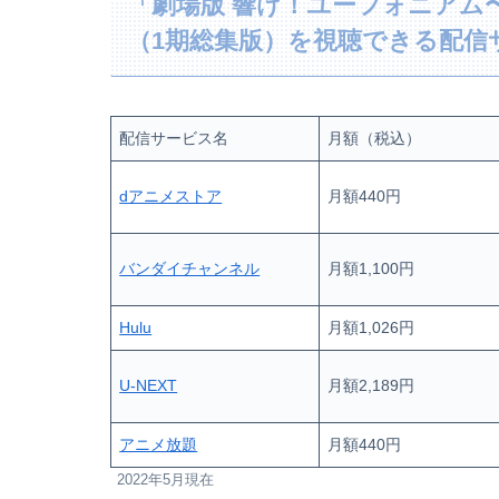
「劇場版 響け！ユーフォニアム
（1期総集版）を視聴できる配信
配信サービス名
月額（税込）
dアニメストア
月額440円
バンダイチャンネル
月額1,100円
Hulu
月額1,026円
U-NEXT
月額2,189円
アニメ放題
月額440円
2022年5月現在