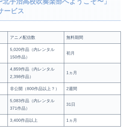
〜北宇治高校吹奏楽部へようこそ〜」
サービス
アニメ配信数
無料期間
5,020作品（内レンタル
初月
150作品）
4,859作品（内レンタル
1ヵ月
2,398作品）
非公開（800作品以上？）
2週間
5,083作品（内レンタル
31日
371作品）
3,400作品以上
1ヵ月