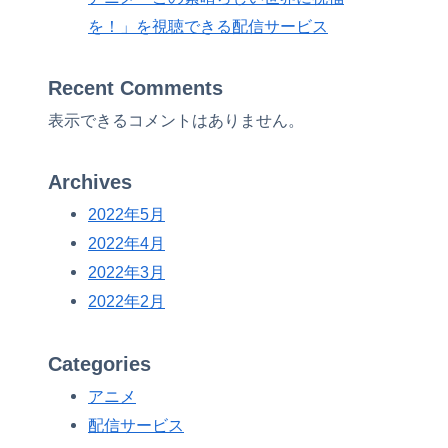
を！」を視聴できる配信サービス
Recent Comments
表示できるコメントはありません。
Archives
2022年5月
2022年4月
2022年3月
2022年2月
Categories
アニメ
配信サービス