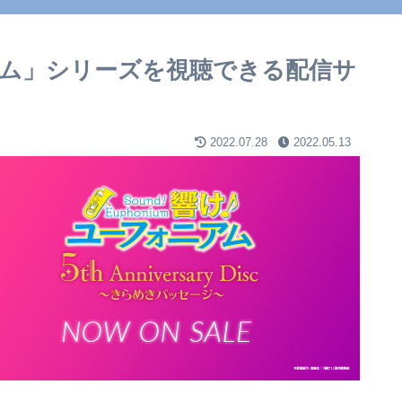
ム」シリーズを視聴できる配信サ
2022.07.28
2022.05.13