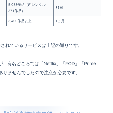
5,083作品（内レンタル
31日
371作品）
3,400作品以上
1ヵ月
信されているサービスは上記の通りです。
名どころでは「Netflix」「FOD」「Prime
信がありませんでしたので注意が必要です。