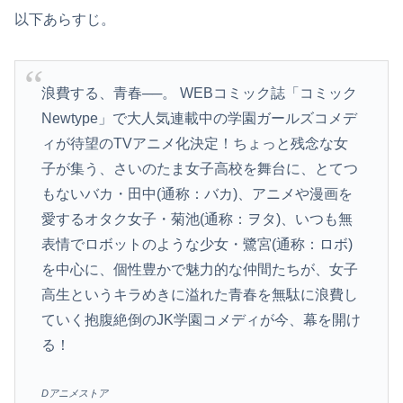
以下あらすじ。
浪費する、青春──。 WEBコミック誌「コミック
Newtype」で大人気連載中の学園ガールズコメデ
ィが待望のTVアニメ化決定！ちょっと残念な女
子が集う、さいのたま女子高校を舞台に、とてつ
もないバカ・田中(通称：バカ)、アニメや漫画を
愛するオタク女子・菊池(通称：ヲタ)、いつも無
表情でロボットのような少女・鷺宮(通称：ロボ)
を中心に、個性豊かで魅力的な仲間たちが、女子
高生というキラめきに溢れた青春を無駄に浪費し
ていく抱腹絶倒のJK学園コメディが今、幕を開け
る！
Dアニメストア