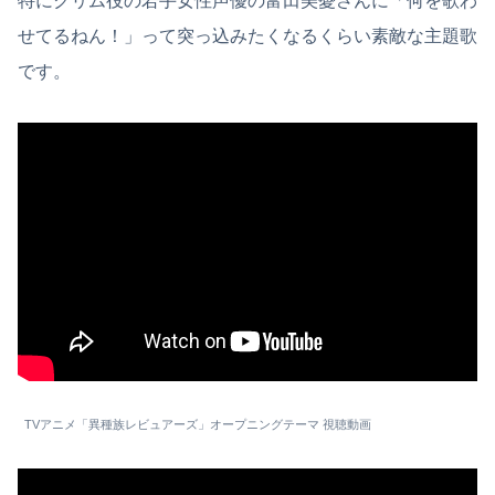
特にクリム役の若手女性声優の富田美憂さんに「何を歌わ
せてるねん！」って突っ込みたくなるくらい素敵な主題歌
です。
TVアニメ「異種族レビュアーズ」オープニングテーマ 視聴動画