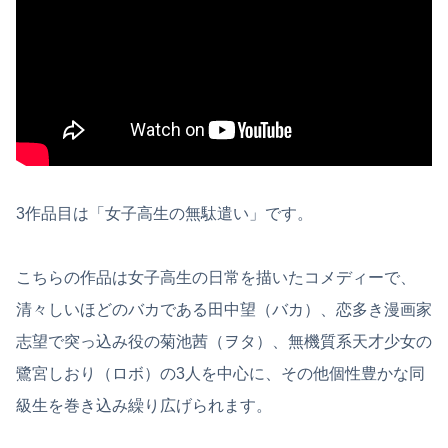
3作品目は「女子高生の無駄遣い」です。
こちらの作品は女子高生の日常を描いたコメディーで、
清々しいほどのバカである田中望（バカ）、恋多き漫画家
志望で突っ込み役の菊池茜（ヲタ）、無機質系天才少女の
鷺宮しおり（ロボ）の3人を中心に、その他個性豊かな同
級生を巻き込み繰り広げられます。