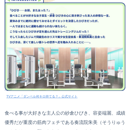
TVアニメ「ダンベル何キロ持てる？」公式サイト
食べる事が大好きな主人公の紗倉ひびき、容姿端麗、成績
優秀だが重度の筋肉フェチである奏流院朱美（そうりゅう